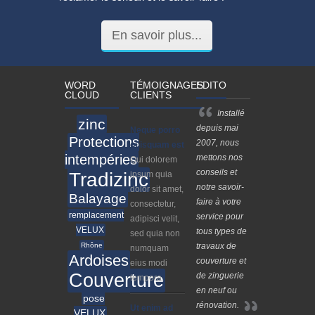
En savoir plus...
WORD
TÉMOIGNAGES
EDITO
CLOUD
CLIENTS
I
nstallé
zinc
depuis mai
Neque porro
Protections
2007, nous
quisquam est
intempéries
mettons nos
Qui dolorem
conseils et
Tradizinc
ipsum quia
notre savoir-
dolor sit amet,
Balayage
faire à votre
consectetur,
remplacement
service pour
adipisci velit,
VELUX
tous types de
sed quia non
Rhône
travaux de
numquam
Ardoises
couverture et
eius modi
Couverture
de zinguerie
tempora.
en neuf ou
pose
rénovatio
n.
Ut enim ad
VELUX