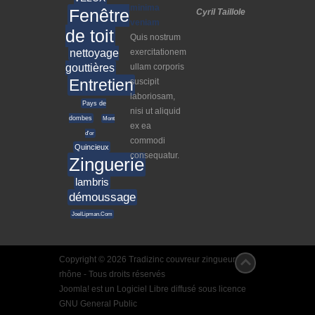
minima
Fenêtre
Cyril Taillole
veniam
de toit
Quis nostrum
nettoyage
exercitationem
gouttières
ullam corporis
Entretien
suscipit
laboriosam,
Pays de
nisi ut aliquid
dombes
Mont
ex ea
d'or
commodi
Quincieux
consequatur.
Zinguerie
lambris
démoussage
JoelLipman.Com
Copyright © 2026 Tradizinc couvreur zingueur
rhône - Tous droits réservés
Joomla!
est un Logiciel Libre diffusé sous licence
GNU General Public