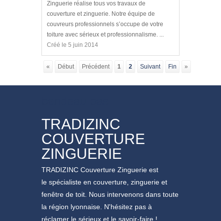
Zinguerie réalise tous vos travaux de
couverture et zinguerie. Notre équipe de
couvreurs professionnels s’occupe de votre
toiture avec sérieux et professionnalisme. ...
Créé le 5 juin 2014
«
Début
Précédent
1
2
Suivant
Fin
»
bandeau bas
TRADIZINC
COUVERTURE
ZINGUERIE
TRADIZINC Couverture Zinguerie est
le spécialiste en couverture, zinguerie et
fenêtre de toit. Nous intervenons dans toute
la région lyonnaise. N'hésitez pas à
réclamer le sérieux et le savoir-faire !