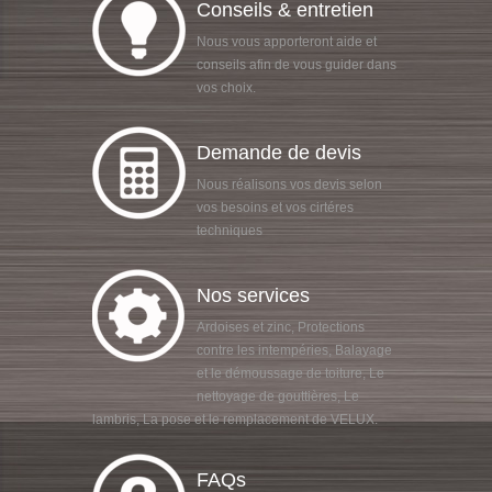
Conseils & entretien
Nous vous apporteront aide et
conseils afin de vous guider dans
vos choix.
Demande de devis
Nous réalisons vos devis selon
vos besoins et vos cirtéres
techniques
Nos services
Ardoises et zinc, Protections
contre les intempéries, Balayage
et le démoussage de toiture, Le
nettoyage de gouttières, Le
lambris, La pose et le remplacement de VELUX.
FAQs