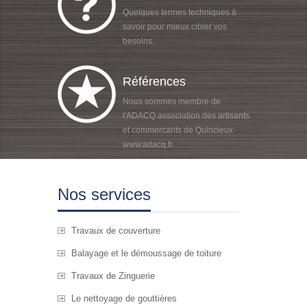
Quelques termes techniques à
savoir pour mieux cibler vos
besoins.
Références
Nous sommes membre de
l'ADACQ association des artisants
et commercants de Quincieux
www.adacq.fr.
Nos services
Travaux de couverture
Balayage et le démoussage de toiture
Travaux de Zinguerie
Le nettoyage de gouttières