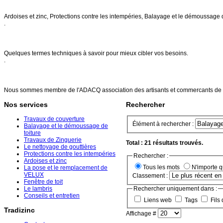
Nos services
Ardoises et zinc, Protections contre les intempéries, Balayage et le démoussage 
.
FAQs
Quelques termes techniques à savoir pour mieux cibler vos besoins.
.
Références
Nous sommes membre de l'ADACQ association des artisants et commercants de 
Nos services
Rechercher
Travaux de couverture
Élément à rechercher :
Balayage et le démoussage de
toiture
Travaux de Zinguerie
Total : 21 résultats trouvés.
Le nettoyage de gouttières
Protections contre les intempéries
Rechercher :
Ardoises et zinc
Tous les mots
N'importe 
La pose et le remplacement de
VELUX
Classement :
Fenêtre de toit
Le lambris
Rechercher uniquement dans :
Conseils et entretien
Liens web
Tags
Fils 
Tradizinc
Affichage #