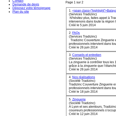
Contact
Page 1 sur 2
Demande de devis
Déposez votre témoignage
1.
<span class="highlight">Balay
Plan du site
(Services Tradizinc)
N'hésitez plus, faites appel à Tr
Créé le 5 juin 2014
2.
FAQs
(Services Tradizinc)
Tradizinc Couverture Zinguerie est un spécialiste en couverture, zinguerie et fenêtre de toit. Notre équipe de couvreurs
professionnels intervient dans tou
Créé le 26 juin 2014
3.
Conseils et entretien
(Services Tradizinc)
La zinguerie à contrôler tous les 10 ans. Pensez-y ! Pas de bonne toiture sans un
grâce à la zinguerie que l’étanchéit
Créé le 26 juin 2014
4.
Nos réalisations
(Société Tradizinc)
Tradizinc Couverture Zinguerie est
professionnels intervient dans tou
Créé le 18 juin 2014
5.
Zinguerie
(Société Tradizinc)
A Lyon et ses alentours, Tradizin
couvreurs professionnels s’occupe 
Créé le 12 juin 2014