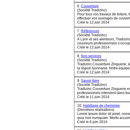
6.
Couverture
(Société Tradizinc)
Pour tous vos travaux de toiture,
Créé le 12 juin 2014
7.
Références
(Société Tradizinc)
A Lyon et ses alentours, Tradizin
couvreurs professionnels s’occupe 
Créé le 12 juin 2014
8.
Nos services
(Société Tradizinc)
Tradizinc Couverture Zinguerie, à 
la région lyonnaise. Notre équipe 
Créé le 12 juin 2014
9.
Savoir-faire
(Société Tradizinc)
Tradizinc Couverture Zinguerie est
professionnels intervient dans tou
Créé le 11 juin 2014
10.
Habillage de cheminée
(Dernières réalisations)
Lorem ipsum dolor sit amet, conse
quia non numquam
Créé le 6 juin 2014