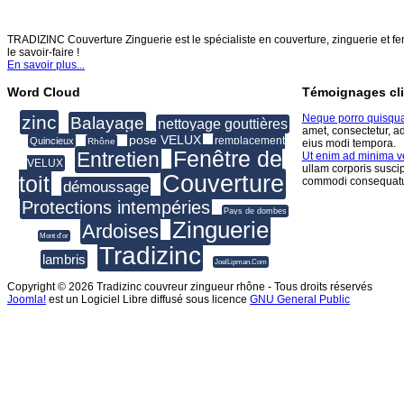
TRADIZINC COUVERTURE ZINGUERIE
TRADIZINC Couverture Zinguerie est le spécialiste en couverture, zinguerie et fen
le savoir-faire !
En savoir plus...
Word Cloud
Témoignages cli
zinc
Neque porro quisqu
Balayage
nettoyage gouttières
amet, consectetur, a
pose VELUX
remplacement
Quincieux
Rhône
eius modi tempora.
Fenêtre de
Entretien
Ut enim ad minima 
VELUX
ullam corporis suscip
Couverture
toit
commodi consequatu
démoussage
Protections intempéries
Pays de dombes
Zinguerie
Ardoises
Mont d'or
Tradizinc
lambris
JoelLipman.Com
Copyright © 2026 Tradizinc couvreur zingueur rhône - Tous droits réservés
Joomla!
est un Logiciel Libre diffusé sous licence
GNU General Public