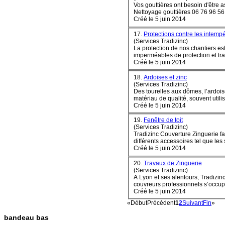
Vos gouttières ont besoin d'être assainies ? 
Créé le 5 juin 2014
17.
Protections contre les intemp
(Services Tradizinc)
La protection de nos chantiers es
imperméables de protection et trav
Créé le 5 juin 2014
18.
Ardoises et zinc
(Services Tradizinc)
Des tourelles aux dômes, l’ardois
Créé le 5 juin 2014
19.
Fenêtre de toit
(Services Tradizinc)
Tradizinc Couverture Zinguerie fa
différents accessoires tel que les s
Créé le 5 juin 2014
20.
Travaux de Zinguerie
(Services Tradizinc)
A Lyon et ses alentours, Tradizin
couvreurs professionnels s’occupe 
Créé le 5 juin 2014
«
Début
Précédent
1
2
Suivant
Fin
»
bandeau bas