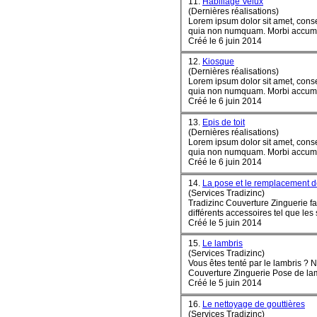
11.
Habillage Velux
(Dernières réalisations)
Lorem ipsum dolor sit amet, conse
quia non numquam
Créé le 6 juin 2014
12.
Kiosque
(Dernières réalisations)
Lorem ipsum dolor sit amet, conse
quia non numquam
Créé le 6 juin 2014
13.
Epis de toit
(Dernières réalisations)
Lorem ipsum dolor sit amet, conse
quia non numquam
Créé le 6 juin 2014
14.
La pose et le remplacement
(Services Tradizinc)
Tradizinc Couverture Zinguerie fa
différents accessoires tel que les s
Créé le 5 juin 2014
15.
Le lambris
(Services Tradizinc)
Vous êtes tenté par le lambris ? N'hé
Créé le 5 juin 2014
16.
Le nettoyage de gouttières
(Services Tradizinc)