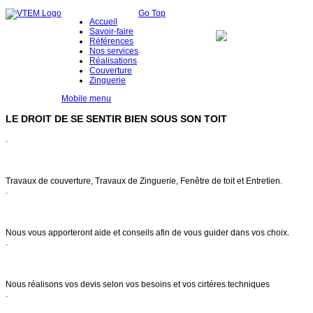
Go Top
Accueil
Savoir-faire
Références
Nos services
Réalisations
Couverture
Zinguerie
Mobile menu
LE DROIT DE SE SENTIR BIEN SOUS SON TOIT
.
Notre savoir faire
Travaux de couverture, Travaux de Zinguerie, Fenêtre de toit et Entretien.
.
Conseils & entretien
Nous vous apporteront aide et conseils afin de vous guider dans vos choix.
.
Demande de devis
Nous réalisons vos devis selon vos besoins et vos cirtéres techniques
.