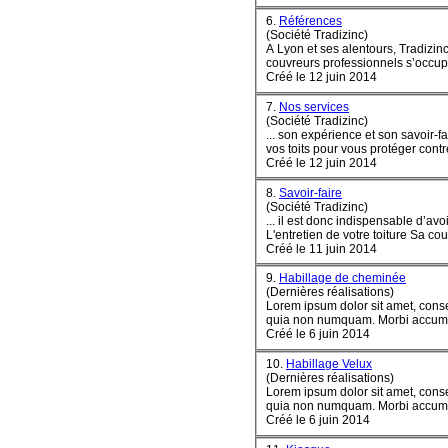
6.
Références
(Société Tradizinc)
A Lyon et ses alentours, Tradizin
couvreurs professionnels s’occupe 
Créé le 12 juin 2014
7.
Nos services
(Société Tradizinc)
... son expérience et son savoir-
vos toits pour vous protéger contre le
Créé le 12 juin 2014
8.
Savoir-faire
(Société Tradizinc)
... il est donc indispensable d’avoir
Créé le 11 juin 2014
9.
Habillage de cheminée
(Dernières réalisations)
Lorem ipsum dolor sit amet, conse
quia non numquam
Créé le 6 juin 2014
10.
Habillage Velux
(Dernières réalisations)
Lorem ipsum dolor sit amet, conse
quia non numquam
Créé le 6 juin 2014