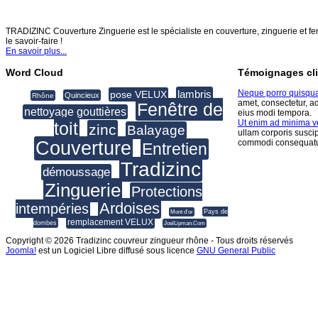
TRADIZINC COUVERTURE ZINGUERIE
TRADIZINC Couverture Zinguerie est le spécialiste en couverture, zinguerie et fen
le savoir-faire !
En savoir plus...
Word Cloud
Témoignages cli
lambris
Neque porro quisqu
pose VELUX
Quincieux
Rhône
amet, consectetur, a
Fenêtre de
nettoyage gouttières
eius modi tempora.
Ut enim ad minima 
toit
zinc
Balayage
ullam corporis suscip
Couverture
commodi consequatu
Entretien
Tradizinc
démoussage
Zinguerie
Protections
Ardoises
intempéries
Pays de
Mont d'or
remplacement VELUX
dombes
JoelLipman.Com
Copyright © 2026 Tradizinc couvreur zingueur rhône - Tous droits réservés
Joomla!
est un Logiciel Libre diffusé sous licence
GNU General Public