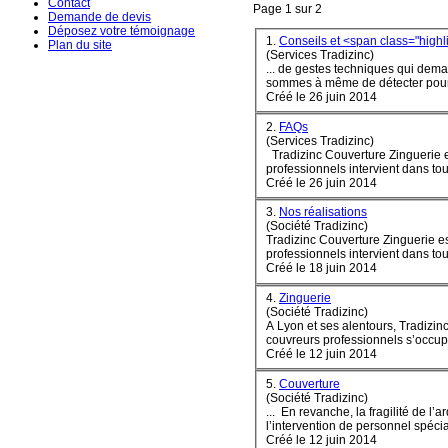
Contact
Page 1 sur 2
Demande de devis
Déposez votre témoignage
1.
Conseils et <span class="highl
Plan du site
(Services Tradizinc)
sommes à même de détecter pour v
Créé le 26 juin 2014
2.
FAQs
(Services Tradizinc)
Tradizinc Couverture Zinguerie est un spécialiste en couverture, zinguerie et fenêtre de toit. Notre équipe de couvreurs
professionnels intervient dans tou
Créé le 26 juin 2014
3.
Nos réalisations
(Société Tradizinc)
Tradizinc Couverture Zinguerie est
professionnels intervient dans tou
Créé le 18 juin 2014
4.
Zinguerie
(Société Tradizinc)
A Lyon et ses alentours, Tradizin
couvreurs professionnels s’occupe 
Créé le 12 juin 2014
5.
Couverture
(Société Tradizinc)
... En revanche, la fragilité de l’
Créé le 12 juin 2014