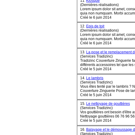
11.
Kiosque
(Dernières réalisations)
Lorem ipsum dolor sit amet, conse
quia non numquam
Créé le 6 juin 2014
12.
Epis de toit
(Dernières réalisations)
Lorem ipsum dolor sit amet, conse
quia non numquam
Créé le 6 juin 2014
13.
La pose et le remplacement
(Services Tradizinc)
Tradizinc Couverture Zinguerie fa
différents accessoires tel que les s
Créé le 5 juin 2014
14.
Le lambris
(Services Tradizinc)
Vous êtes tenté par le lambris ? N'hé
Créé le 5 juin 2014
15.
Le nettoyage de gouttières
(Services Tradizinc)
Vos gouttières ont besoin d'être a
Créé le 5 juin 2014
16.
Balayage et le démoussage de
(Services Tradizinc)