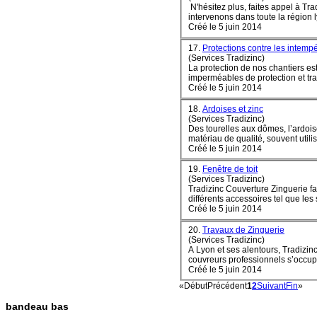
N'hésitez plus, faites appel à Tr
Créé le 5 juin 2014
17.
Protections contre les intemp
(Services Tradizinc)
La protection de nos chantiers es
imperméables de protection et trav
Créé le 5 juin 2014
18.
Ardoises et zinc
(Services Tradizinc)
Des tourelles aux dômes, l’ardois
Créé le 5 juin 2014
19.
Fenêtre de toit
(Services Tradizinc)
Tradizinc Couverture Zinguerie fa
différents accessoires tel que les s
Créé le 5 juin 2014
20.
Travaux de Zinguerie
(Services Tradizinc)
A Lyon et ses alentours, Tradizin
couvreurs professionnels s’occupe 
Créé le 5 juin 2014
«
Début
Précédent
1
2
Suivant
Fin
»
bandeau bas