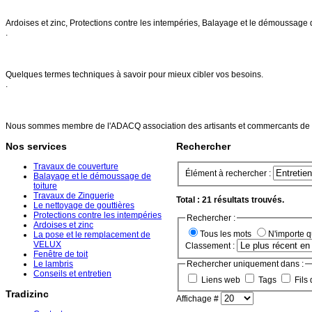
Nos services
Ardoises et zinc, Protections contre les intempéries, Balayage et le démoussage 
.
FAQs
Quelques termes techniques à savoir pour mieux cibler vos besoins.
.
Références
Nous sommes membre de l'ADACQ association des artisants et commercants de 
Nos services
Rechercher
Travaux de couverture
Élément à rechercher :
Balayage et le démoussage de
toiture
Travaux de Zinguerie
Total : 21 résultats trouvés.
Le nettoyage de gouttières
Protections contre les intempéries
Rechercher :
Ardoises et zinc
Tous les mots
N'importe 
La pose et le remplacement de
VELUX
Classement :
Fenêtre de toit
Le lambris
Rechercher uniquement dans :
Conseils et entretien
Liens web
Tags
Fils 
Tradizinc
Affichage #