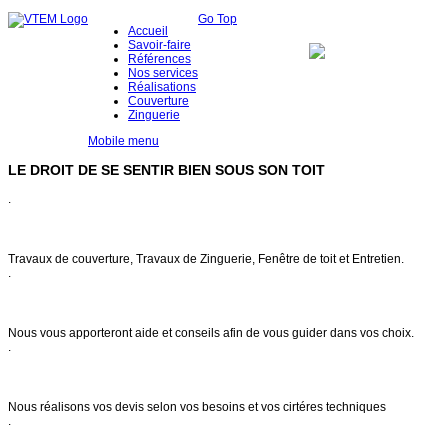
Go Top
Accueil
Savoir-faire
Références
Nos services
Réalisations
Couverture
Zinguerie
Mobile menu
LE DROIT DE SE SENTIR BIEN SOUS SON TOIT
.
Notre savoir faire
Travaux de couverture, Travaux de Zinguerie, Fenêtre de toit et Entretien.
.
Conseils & entretien
Nous vous apporteront aide et conseils afin de vous guider dans vos choix.
.
Demande de devis
Nous réalisons vos devis selon vos besoins et vos cirtéres techniques
.