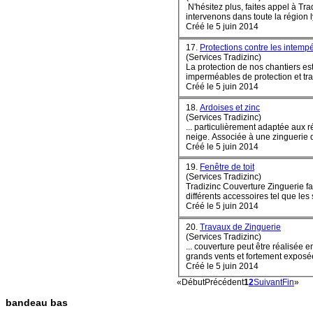
N'hésitez plus, faites appel à Tr
Créé le 5 juin 2014
17.
Protections contre les intemp
(Services Tradizinc)
La protection de nos chantiers es
imperméables de protection et trav
Créé le 5 juin 2014
18.
Ardoises et zinc
(Services Tradizinc)
... particulièrement adaptée aux
neige. Associée à une zinguerie de
Créé le 5 juin 2014
19.
Fenêtre de toit
(Services Tradizinc)
Tradizinc Couverture Zinguerie fa
différents accessoires tel que les s
Créé le 5 juin 2014
20.
Travaux de Zinguerie
(Services Tradizinc)
... couverture peut être réalisée en : Zinc Cuivre Inox Elle est particulièrement adaptée aux régions montagneuses connai
grands vents et fortement ex
posé
Créé le 5 juin 2014
«
Début
Précédent
1
2
Suivant
Fin
»
bandeau bas