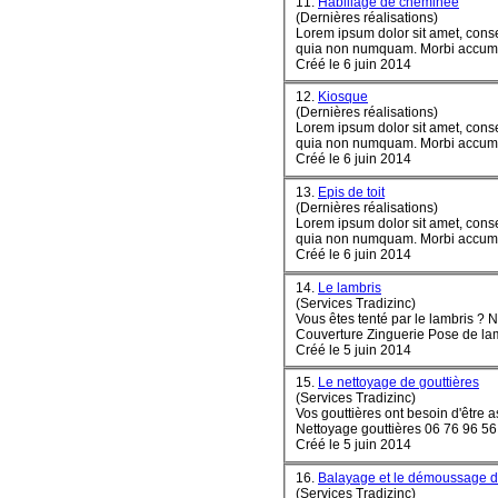
11.
Habillage de cheminée
(Dernières réalisations)
Lorem ipsum dolor sit amet, conse
quia non numquam
Créé le 6 juin 2014
12.
Kiosque
(Dernières réalisations)
Lorem ipsum dolor sit amet, conse
quia non numquam
Créé le 6 juin 2014
13.
Epis de toit
(Dernières réalisations)
Lorem ipsum dolor sit amet, conse
quia non numquam
Créé le 6 juin 2014
14.
Le lambris
(Services Tradizinc)
Vous êtes tenté par le lambris ? 
Créé le 5 juin 2014
15.
Le nettoyage de gouttières
(Services Tradizinc)
Vos gouttières ont besoin d'être assainies ? 
Créé le 5 juin 2014
16.
Balayage et le démoussage de
(Services Tradizinc)