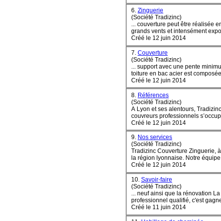
6.
Zinguerie
(Société Tradizinc)
... couverture peut être réalisée en : Zinc Cuivre Inox Elle est particulièrement adaptée aux régions montagneuses connai
grands vents et intensément ex
p
Créé le 12 juin 2014
7.
Couverture
(Société Tradizinc)
... support avec une pente minimum, propre à
toiture en bac acier est com
posé
e
Créé le 12 juin 2014
8.
Références
(Société Tradizinc)
A Lyon et ses alentours, Tradizin
couvreurs professionnels s’occupe 
Créé le 12 juin 2014
9.
Nos services
(Société Tradizinc)
Tradizinc Couverture Zinguerie, à 
la région lyonnaise. Notre équipe 
Créé le 12 juin 2014
10.
Savoir-faire
(Société Tradizinc)
... neuf ainsi que la rénovation
Créé le 11 juin 2014