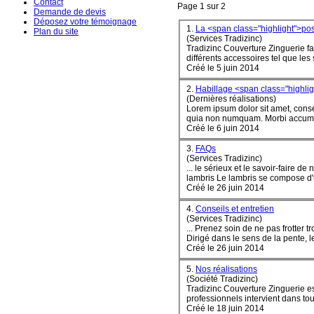
Contact
Page 1 sur 2
Demande de devis
Déposez votre témoignage
1.
La <span class="highlight">p
Plan du site
(Services Tradizinc)
Tradizinc Couverture Zinguerie fa
différents accessoires tel que les s
Créé le 5 juin 2014
2.
Habillage <span class="highli
(Dernières réalisations)
Lorem ipsum dolor sit amet, conse
quia non numquam
Créé le 6 juin 2014
3.
FAQs
(Services Tradizinc)
... le sérieux et le savoir-faire de nos artisans ! Tradizinc Couverture Zinguerie Nos répondo
lambris Le lambris se com
pose
d'
Créé le 26 juin 2014
4.
Conseils et entretien
(Services Tradizinc)
Dirigé dans le sens de la pente, le
Créé le 26 juin 2014
5.
Nos réalisations
(Société Tradizinc)
Tradizinc Couverture Zinguerie est
professionnels intervient dans tou
Créé le 18 juin 2014