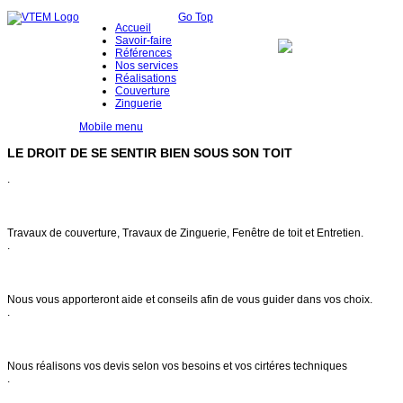
Go Top
Accueil
Savoir-faire
Références
Nos services
Réalisations
Couverture
Zinguerie
Mobile menu
LE DROIT DE SE SENTIR BIEN SOUS SON TOIT
.
Notre savoir faire
Travaux de couverture, Travaux de Zinguerie, Fenêtre de toit et Entretien.
.
Conseils & entretien
Nous vous apporteront aide et conseils afin de vous guider dans vos choix.
.
Demande de devis
Nous réalisons vos devis selon vos besoins et vos cirtéres techniques
.