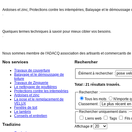
Nos services
Ardoises et zinc, Protections contre les intempéries, Balayage et le démoussage 
.
FAQs
Quelques termes techniques à savoir pour mieux cibler vos besoins.
.
Références
Nous sommes membre de l'ADACQ association des artisants et commercants de 
Nos services
Rechercher
Travaux de couverture
Élément à rechercher :
Balayage et le démoussage de
toiture
Travaux de Zinguerie
Total : 21 résultats trouvés.
Le nettoyage de gouttières
Protections contre les intempéries
Rechercher :
Ardoises et zinc
Tous les mots
N'importe 
La pose et le remplacement de
VELUX
Classement :
Fenêtre de toit
Le lambris
Rechercher uniquement dans :
Conseils et entretien
Liens web
Tags
Fils 
Tradizinc
Affichage #