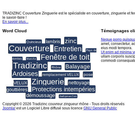
TRADIZINC COUVERTURE ZINGUERIE
TRADIZINC Couverture Zinguerie est le spécialiste en couverture, zinguerie et fen
le savoir-faire !
En savoir plus...
Word Cloud
Témoignages cli
zinc
Neque porro quisqu
lambris
Quincieux
amet, consectetur, a
Couverture
Entretien
eius modi tempora.
Pays de
Ut enim ad minima 
Fenêtre de toit
ullam corporis suscip
dombes
Mont d'or
commodi consequatu
Tradizinc
Balayage
Rhône
Ardoises
pose
remplacement VELUX
Zinguerie
nettoyage
VELUX
Protections intempéries
gouttières
démoussage
JoelLipman.Com
Copyright © 2026 Tradizinc couvreur zingueur rhône - Tous droits réservés
Joomla!
est un Logiciel Libre diffusé sous licence
GNU General Public