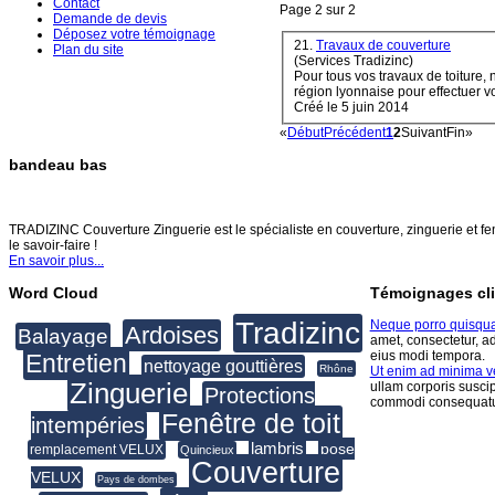
Contact
Page 2 sur 2
Demande de devis
Déposez votre témoignage
21.
Travaux de couverture
Plan du site
(Services Tradizinc)
Pour tous vos travaux de toiture, 
région lyonnaise pour effectuer vo
Créé le 5 juin 2014
«
Début
Précédent
1
2
Suivant
Fin
»
bandeau bas
TRADIZINC COUVERTURE ZINGUERIE
TRADIZINC Couverture Zinguerie est le spécialiste en couverture, zinguerie et fen
le savoir-faire !
En savoir plus...
Word Cloud
Témoignages cli
Tradizinc
Neque porro quisqu
Ardoises
Balayage
amet, consectetur, a
eius modi tempora.
Entretien
nettoyage gouttières
Rhône
Ut enim ad minima 
Zinguerie
ullam corporis suscip
Protections
commodi consequatu
Fenêtre de toit
intempéries
lambris
pose
remplacement VELUX
Quincieux
Couverture
VELUX
Pays de dombes