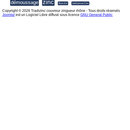
zinc
démoussage
Mont d'or
JoelLipman.Com
Copyright © 2026 Tradizinc couvreur zingueur rhône - Tous droits réservés
Joomla!
est un Logiciel Libre diffusé sous licence
GNU General Public