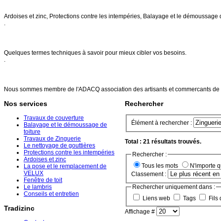
Nos services
Ardoises et zinc, Protections contre les intempéries, Balayage et le démoussage 
.
FAQs
Quelques termes techniques à savoir pour mieux cibler vos besoins.
.
Références
Nous sommes membre de l'ADACQ association des artisants et commercants de 
Nos services
Rechercher
Travaux de couverture
Élément à rechercher :
Balayage et le démoussage de
toiture
Travaux de Zinguerie
Total : 21 résultats trouvés.
Le nettoyage de gouttières
Protections contre les intempéries
Rechercher :
Ardoises et zinc
Tous les mots
N'importe 
La pose et le remplacement de
VELUX
Classement :
Fenêtre de toit
Le lambris
Rechercher uniquement dans :
Conseils et entretien
Liens web
Tags
Fils 
Tradizinc
Affichage #