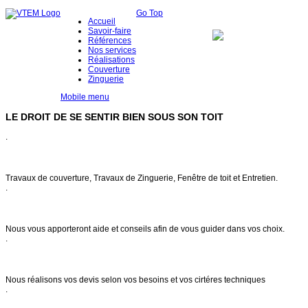
Go Top
Accueil
Savoir-faire
Références
Nos services
Réalisations
Couverture
Zinguerie
Mobile menu
LE DROIT DE SE SENTIR BIEN SOUS SON TOIT
.
Notre savoir faire
Travaux de couverture, Travaux de Zinguerie, Fenêtre de toit et Entretien.
.
Conseils & entretien
Nous vous apporteront aide et conseils afin de vous guider dans vos choix.
.
Demande de devis
Nous réalisons vos devis selon vos besoins et vos cirtéres techniques
.