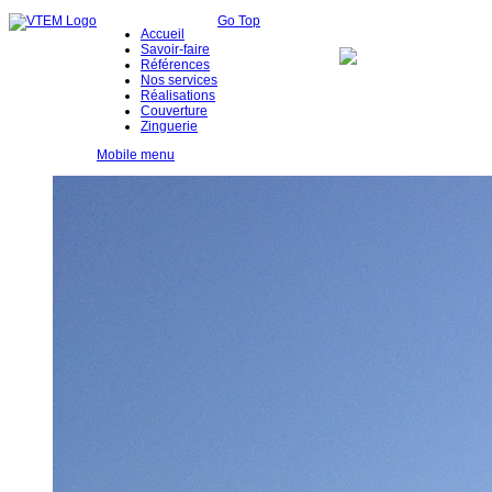
Go Top
Accueil
Savoir-faire
Références
Nos services
Réalisations
Couverture
Zinguerie
Mobile menu