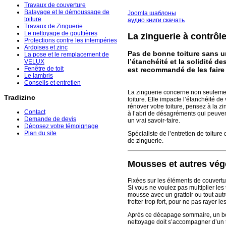
Travaux de couverture
Balayage et le démoussage de
Joomla шаблоны
toiture
аудио книги скачать
Travaux de Zinguerie
Le nettoyage de gouttières
La zinguerie à contrôle
Protections contre les intempéries
Ardoises et zinc
Pas de bonne toiture sans u
La pose et le remplacement de
l’étanchéité et la solidité d
VELUX
Fenêtre de toit
est recommandé de les faire 
Le lambris
Conseils et entretien
La zinguerie concerne non seulement
Tradizinc
toiture. Elle impacte l’étanchéité d
rénover votre toiture, pensez à la z
Contact
à l’abri de désagréments qui peuven
Demande de devis
un vrai savoir-faire.
Déposez votre témoignage
Plan du site
Spécialiste de l’entretien de toitu
de zinguerie.
Mousses et autres vég
Fixées sur les éléments de couvertur
Si vous ne voulez pas multiplier les
mousse avec un grattoir ou tout aut
frotter trop fort, pour ne pas rayer les
Après ce décapage sommaire, un bon 
nettoyage doit s’accompagner d’un t