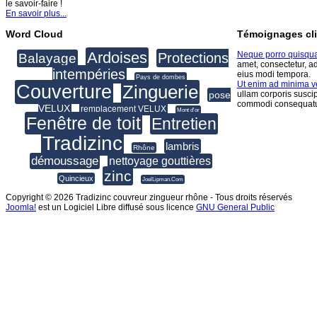
le savoir-faire !
En savoir plus...
Word Cloud
Témoignages cli
Ardoises
Neque porro quisqu
Protections
Balayage
amet, consectetur, a
intempéries
eius modi tempora.
Pays de dombes
Ut enim ad minima 
Couverture
Zinguerie
pose
ullam corporis suscip
commodi consequatu
VELUX
remplacement VELUX
Mont d'or
Fenêtre de toit
Entretien
Tradizinc
lambris
Rhône
démoussage
nettoyage gouttières
zinc
Quincieux
JoelLipman.Com
Copyright © 2026 Tradizinc couvreur zingueur rhône - Tous droits réservés
Joomla!
est un Logiciel Libre diffusé sous licence
GNU General Public