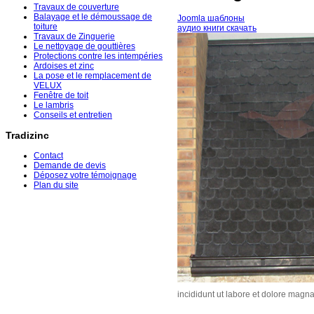
Travaux de couverture
Balayage et le démoussage de
Joomla шаблоны
toiture
аудио книги скачать
Travaux de Zinguerie
Le nettoyage de gouttières
Protections contre les intempéries
Ardoises et zinc
La pose et le remplacement de
VELUX
Fenêtre de toit
Le lambris
Conseils et entretien
Tradizinc
Contact
Demande de devis
Déposez votre témoignage
Plan du site
incididunt ut labore et dolore mag