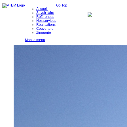
Go Top
Accueil
Savoir-faire
Références
Nos services
Réalisations
Couverture
Zinguerie
Mobile menu