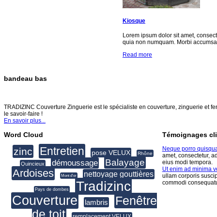
Kiosque
Lorem ipsum dolor sit amet, consect
quia non numquam. Morbi accumsan 
Read more
bandeau bas
TRADIZINC COUVERTURE ZINGUERIE
TRADIZINC Couverture Zinguerie est le spécialiste en couverture, zinguerie et fen
le savoir-faire !
En savoir plus...
Word Cloud
Témoignages cli
Entretien
Neque porro quisqu
zinc
pose VELUX
Rhône
amet, consectetur, a
Balayage
démoussage
eius modi tempora.
Quincieux
Ut enim ad minima 
Ardoises
nettoyage gouttières
ullam corporis suscip
Mont d'or
Tradizinc
commodi consequatu
Pays de dombes
Couverture
Fenêtre
lambris
de toit
remplacement VELUX