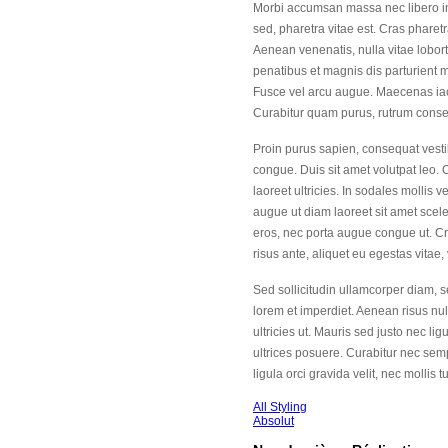
Morbi accumsan massa nec libero int
sed, pharetra vitae est. Cras pharet
Aenean venenatis, nulla vitae loborti
penatibus et magnis dis parturient 
Fusce vel arcu augue. Maecenas iacu
Curabitur quam purus, rutrum conseq
Proin purus sapien, consequat vestib
congue. Duis sit amet volutpat leo.
laoreet ultricies. In sodales mollis
augue ut diam laoreet sit amet scel
eros, nec porta augue congue ut. 
risus ante, aliquet eu egestas vitae,
Sed sollicitudin ullamcorper diam, 
lorem et imperdiet. Aenean risus null
ultricies ut. Mauris sed justo nec li
ultrices posuere. Curabitur nec semp
ligula orci gravida velit, nec mollis 
All Styling
Absolut