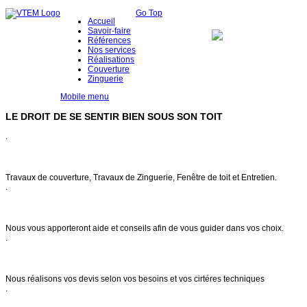
Go Top
Accueil
Savoir-faire
Références
Nos services
Réalisations
Couverture
Zinguerie
Mobile menu
LE DROIT DE SE SENTIR BIEN SOUS SON TOIT
.
Notre savoir faire
Travaux de couverture, Travaux de Zinguerie, Fenêtre de toit et Entretien.
.
Conseils & entretien
Nous vous apporteront aide et conseils afin de vous guider dans vos choix.
.
Demande de devis
Nous réalisons vos devis selon vos besoins et vos cirtéres techniques
.