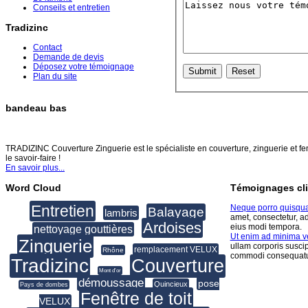
Conseils et entretien
Tradizinc
Contact
Demande de devis
Déposez votre témoignage
Plan du site
bandeau bas
TRADIZINC COUVERTURE ZINGUERIE
TRADIZINC Couverture Zinguerie est le spécialiste en couverture, zinguerie et fen
le savoir-faire !
En savoir plus...
Word Cloud
Témoignages cli
Entretien
Neque porro quisqu
Balayage
lambris
amet, consectetur, a
Ardoises
eius modi tempora.
nettoyage gouttières
Ut enim ad minima 
Zinguerie
ullam corporis suscip
remplacement VELUX
Rhône
commodi consequatu
Tradizinc
Couverture
Mont d'or
démoussage
pose
Quincieux
Pays de dombes
Fenêtre de toit
VELUX