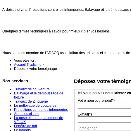
Nos services
Ardoises et zinc, Protections contre les intempéries, Balayage et le démoussage 
.
FAQs
Quelques termes techniques à savoir pour mieux cibler vos besoins.
.
Références
Nous sommes membre de l'ADACQ association des artisants et commercants de 
Vous êtes ici :
Accueil Tradizinc
>
Déposez votre témoignage
Nos services
Déposez votre témoig
Travaux de couverture
Ici, vous pouvez nous laissez v
Balayage et le démoussage de
toiture
Votre nom et prénom
(*)
Travaux de Zinguerie
Le nettoyage de gouttières
Protections contre les intempéries
Ardoises et zinc
E-mail
(*)
La pose et le remplacement de
VELUX
Fenêtre de toit
Temoignage
Le lambris