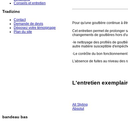
Conseils et entretien
Tradizinc
Contact
Pour qu'une gouttière continue à être 
Demande de devis
Déposez votre témoignage
Cet entretien permet de prolonger s
Plan du site
changements de gouttières hors d'us
-le nettoyage des profilés de gouttièr
autre matière susceptible d'empéch
-Le contrôle du bon fonctionnement d
L'absence de fuites au niveau des ra
L'entretien exemplair
All Styling
Absolut
bandeau bas
TRADIZINC COUVERTURE ZINGUERIE