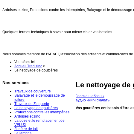
Nos services
Ardoises et zinc, Protections contre les intempéries, Balayage et le démoussage 
.
FAQs
Quelques termes techniques à savoir pour mieux cibler vos besoins.
.
Références
Nous sommes membre de l'ADACQ association des artisants et commercants de 
Vous êtes ici :
Accueil Tradizinc
>
Le nettoyage de gouttières
Nos services
Le nettoyage de 
Travaux de couverture
Balayage et le démoussage de
Joomla шаблоны
toiture
аудио книги скачать
Travaux de Zinguerie
Le nettoyage de gouttières
Vos gouttières ont besoin d'être a
Protections contre les intempéries
Ardoises et zinc
La pose et le remplacement de
VELUX
Fenêtre de toit
Le lambris