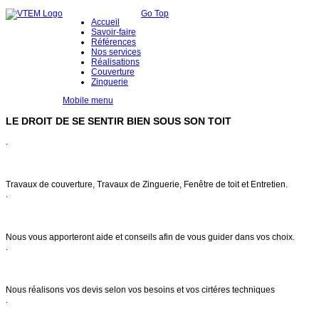
Go Top
Accueil
Savoir-faire
Références
Nos services
Réalisations
Couverture
Zinguerie
Mobile menu
LE DROIT DE SE SENTIR BIEN SOUS SON TOIT
.
Notre savoir faire
Travaux de couverture, Travaux de Zinguerie, Fenêtre de toit et Entretien.
.
Conseils & entretien
Nous vous apporteront aide et conseils afin de vous guider dans vos choix.
.
Demande de devis
Nous réalisons vos devis selon vos besoins et vos cirtéres techniques
.