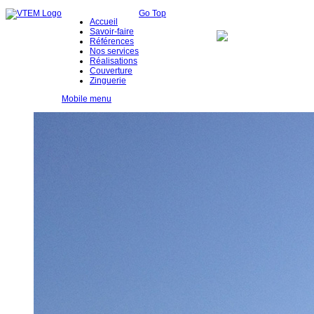
Go Top
Accueil
Savoir-faire
Références
Nos services
Réalisations
Couverture
Zinguerie
Mobile menu