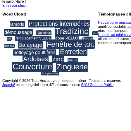
le savoir-faire !
En savoir plus...
Word Cloud
Témoignages cli
Protections intempéries
Neque porro quisqu
lambris
amet, consectetur, a
Tradizinc
eius modi tempora.
démoussage
Quincieux
Mont
Ut enim ad minima 
pose VELUX
remplacement VELUX
ullam corporis suscip
Pays de
d'or
Fenêtre de toit
commodi consequatu
Balayage
dombes
Entretien
nettoyage gouttières
Ardoises
zinc
Rhône
Couverture
Zinguerie
JoelLipman.Com
Copyright © 2026 Tradizinc couvreur zingueur rhône - Tous droits réservés
Joomla!
est un Logiciel Libre diffusé sous licence
GNU General Public