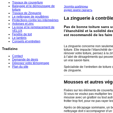
Travaux de couverture
Balayage et le démoussage de
Joomla шаблоны
toiture
аудио книги скачать
Travaux de Zinguerie
Le nettoyage de gouttières
La zinguerie à contrôle
Protections contre les intempéries
Ardoises et zinc
Pas de bonne toiture sans u
La pose et le remplacement de
l’étanchéité et la solidité d
VELUX
Fenêtre de toit
est recommandé de les faire 
Le lambris
Conseils et entretien
La zinguerie concerne non seulement
Tradizinc
toiture. Elle impacte l’étanchéité d
rénover votre toiture, pensez à la z
Contact
à l’abri de désagréments qui peuven
Demande de devis
un vrai savoir-faire.
Déposez votre témoignage
Plan du site
Spécialiste de l’entretien de toitu
de zinguerie.
Mousses et autres vég
Fixées sur les éléments de couvertur
Si vous ne voulez pas multiplier les
mousse avec un grattoir ou tout aut
frotter trop fort, pour ne pas rayer les
Après ce décapage sommaire, un bon 
nettoyage doit s’accompagner d’un t