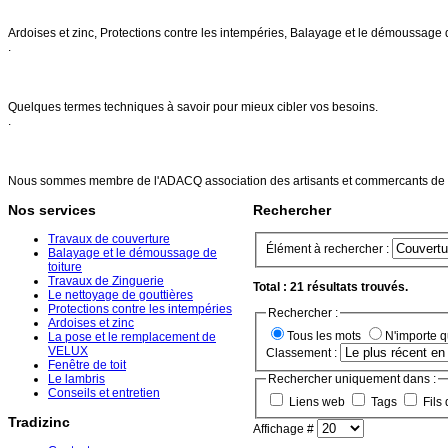
Nos services
Ardoises et zinc, Protections contre les intempéries, Balayage et le démoussage 
.
FAQs
Quelques termes techniques à savoir pour mieux cibler vos besoins.
.
Références
Nous sommes membre de l'ADACQ association des artisants et commercants de 
Nos services
Rechercher
Travaux de couverture
Élément à rechercher :
Balayage et le démoussage de
toiture
Travaux de Zinguerie
Total : 21 résultats trouvés.
Le nettoyage de gouttières
Protections contre les intempéries
Rechercher :
Ardoises et zinc
Tous les mots
N'importe 
La pose et le remplacement de
VELUX
Classement :
Fenêtre de toit
Le lambris
Rechercher uniquement dans :
Conseils et entretien
Liens web
Tags
Fils 
Tradizinc
Affichage #