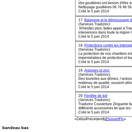
Créé le 5 juin 2014
17.
Balayage et le démoussage de
(Services Tradizinc)
N'hésitez plus, faites appel à Tra
Créé le 5 juin 2014
18.
Protections contre les intemp
(Services Tradizinc)
La protection de nos chantiers es
imperméables de protection et trav
Créé le 5 juin 2014
19.
Ardoises et zinc
(Services Tradizinc)
Des tourelles aux dômes, l’ardoi
Créé le 5 juin 2014
20.
Fenêtre de toit
(Services Tradizinc)
Tradizinc
Couverture
Zinguerie fa
différents accessoires tel que les s
Créé le 5 juin 2014
«
Début
Précédent
1
2
Suivant
Fin
»
bandeau bas