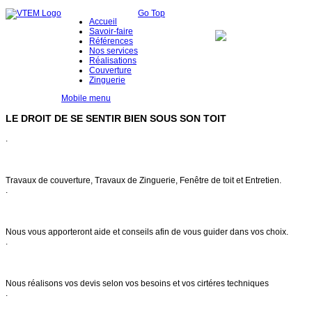
Go Top
Accueil
Savoir-faire
Références
Nos services
Réalisations
Couverture
Zinguerie
Mobile menu
LE DROIT DE SE SENTIR BIEN SOUS SON TOIT
.
Notre savoir faire
Travaux de couverture, Travaux de Zinguerie, Fenêtre de toit et Entretien.
.
Conseils & entretien
Nous vous apporteront aide et conseils afin de vous guider dans vos choix.
.
Demande de devis
Nous réalisons vos devis selon vos besoins et vos cirtéres techniques
.