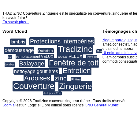
TRADIZINC COUVERTURE ZINGUERIE
TRADIZINC Couverture Zinguerie est le spécialiste en couverture, zinguerie et fen
le savoir-faire !
En savoir plus...
Word Cloud
Témoignages cli
Protections intempéries
Neque porro quisqu
lambris
amet, consectetur, a
Tradizinc
eius modi tempora.
démoussage
Quincieux
Mont
Ut enim ad minima 
pose VELUX
remplacement VELUX
ullam corporis suscip
Pays de
d'or
Fenêtre de toit
commodi consequatu
Balayage
dombes
Entretien
nettoyage gouttières
Ardoises
zinc
Rhône
Couverture
Zinguerie
JoelLipman.Com
Copyright © 2026 Tradizinc couvreur zingueur rhône - Tous droits réservés
Joomla!
est un Logiciel Libre diffusé sous licence
GNU General Public