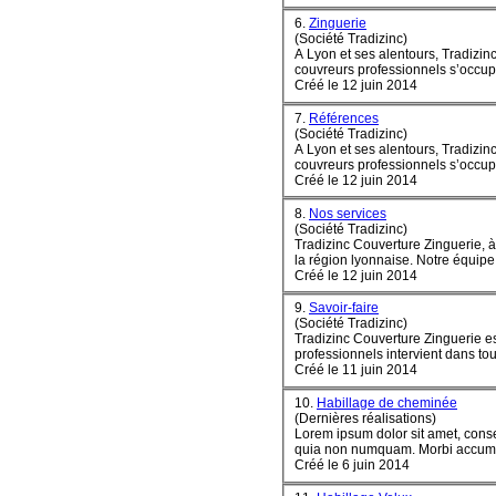
6.
Zinguerie
(Société Tradizinc)
A Lyon et ses alentours, Tradizin
couvreurs professionnels s’occupe 
Créé le 12 juin 2014
7.
Références
(Société Tradizinc)
A Lyon et ses alentours, Tradizin
couvreurs professionnels s’occupe 
Créé le 12 juin 2014
8.
Nos services
(Société Tradizinc)
Tradizinc
Couverture
Zinguerie, à
la région lyonnaise. Notre équipe 
Créé le 12 juin 2014
9.
Savoir-faire
(Société Tradizinc)
Tradizinc
Couverture
Zinguerie es
professionnels intervient dans tou
Créé le 11 juin 2014
10.
Habillage de cheminée
(Dernières réalisations)
Lorem ipsum dolor sit amet, conse
quia non numquam
Créé le 6 juin 2014