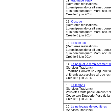
11.
Habillage Velux
(Dernières réalisations)
Lorem ipsum dolor sit amet, conse
quia non numquam
Créé le 6 juin 2014
12.
Kiosque
(Dernières réalisations)
Lorem ipsum dolor sit amet, conse
quia non numquam
Créé le 6 juin 2014
13.
Epis de toit
(Dernières réalisations)
Lorem ipsum dolor sit amet, conse
quia non numquam
Créé le 6 juin 2014
14.
La pose et le remplacement
(Services Tradizinc)
Tradizinc
Couverture
Zinguerie fa
différents accessoires tel que les s
Créé le 5 juin 2014
15.
Le lambris
(Services Tradizinc)
Couverture
Créé le 5 juin 2014
16.
Le nettoyage de gouttières
(Services Tradizinc)