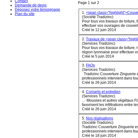
Contact
Page 1 sur 2
Demande de devis
Déposez votre témoignage
1.
<span class="highlight">Couv
Plan du site
(Société Tradizinc)
Pour tous vos travaux de toiture, 
Créé le 12 juin 2014
2.
Travaux de <span class="highl
(Services Tradizinc)
Pour tous vos travaux de toiture, 
région lyonnaise pour effectuer vo
Créé le 5 juin 2014
3.
FAQs
(Services Tradizinc)
Tradizinc
Couverture
Zinguerie e
professionnels intervient dans tou
Créé le 26 juin 2014
4.
Conseils et entretien
(Services Tradizinc)
... 
favorisent les infiltrations entre le
Créé le 26 juin 2014
5.
Nos réalisations
(Société Tradizinc)
Tradizinc
Couverture
Zinguerie es
professionnels intervient dans tou
Créé le 18 juin 2014